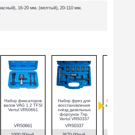
асный), 16-20 мм. (желтый), 20-110 мм.
.
Набор фиксаторов
Cъёмник
Набор ф
валов Fiat 1.2, 1.4л.
внутренних
валов VA
Vertul VR50372
подшипников,
FSI Vert
цанговый с
обратным
молотком 8-58 мм
VR50372
VR50148
VR5
Vertul VR50148
5450.00руб.
9090.00руб.
2200.