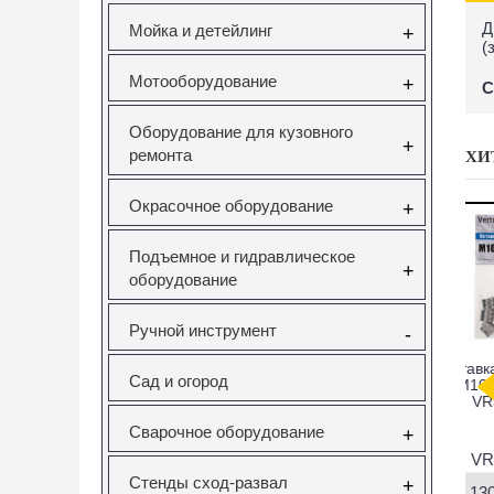
Д
Мойка и детейлинг
+
(
Мотооборудование
+
С
Оборудование для кузовного
+
ремонта
ХИ
Окрасочное оборудование
+
Подъемное и гидравлическое
+
оборудование
Ручной инструмент
-
саторов
Вставка резьбовая
Forsage F-933T1
Н
Сад и огород
pel 1.6
M10X1.5 Vertul
Комплект для
V Vertul
VR50727E
снятия и установки
51
втулок,
с
Сварочное оборудование
+
подшипников и
сайлентблоков
651
VR50727E
F-933T1
Стенды сход-развал
+
руб.
130.00руб.
12295.00руб.