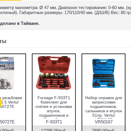
иаметр манометра: Ø 47 мм. Диапазон тестирования: 0-60 мм. (кр
зеленый). Габаритные размеры: 170/110/40 мм. (Д/Ш/В) Вес: 80 гр
делано в Тайване.
ТЫ
абор оправок для
Набор фиксаторов
Набор фрез для
запрессовки
валов VAG 1.2 TFSI
восстановления
подшипников,
Vertul VR50661
гнёзд дизельных
альников и втулок
форсунок 7пр.
51пр. Vertul
Vertul VR50337
VR50167
VR50167
VR50661
VR50337
7690.00руб.
1000.00руб.
2670.00руб.