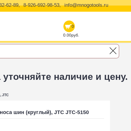
32-62-89,
8-926-692-98-53,
info@mnogotools.ru
0
0.00руб.
уточняйте наличие и цену.
, JTC
носа шин (круглый), JTC JTC-5150