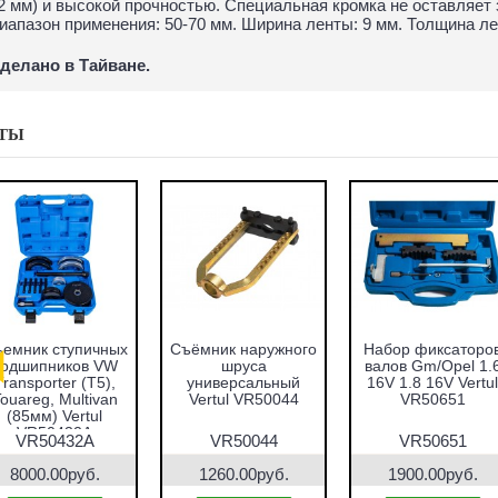
2 мм) и высокой прочностью. Специальная кромка не оставляет 
иапазон применения: 50-70 мм. Ширина ленты: 9 мм. Толщина лен
делано в Тайване.
ТЫ
емник ступичных
Съёмник наружного
Набор фиксаторо
подшипников VW
шруса
валов Gm/Opel 1.
Transporter (T5),
универсальный
16V 1.8 16V Vertul
ouareg, Multivan
Vertul VR50044
VR50651
(85мм) Vertul
VR50432A
VR50432A
VR50044
VR50651
8000.00руб.
1260.00руб.
1900.00руб.