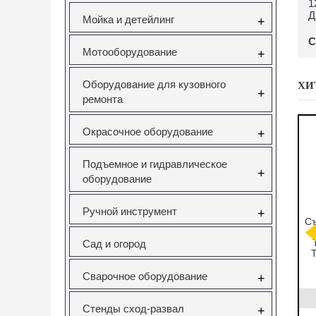
1
Д
Мойка и детейлинг
+
С
Мотооборудование
+
Оборудование для кузовного
ХИ
+
ремонта
Окрасочное оборудование
+
Подъемное и гидравлическое
+
оборудование
Ручной инструмент
+
мников
CT-A1346
Набор фиксаторов
Съ
ков под
СЪЕМНИК
валов VAG
ческий
САЙЛЕНТБЛОКОВ
FSI,TSI,TFSI
Сад и огород
ейсе JTC
ДЛЯ SAAB 9-5
1.0/1.2/1.4/1.6л
T
Vertul VR50114
Сварочное оборудование
+
831
CT-A1346
VR50114
0руб.
22323.00руб.
3000.00руб.
Стенды сход-развал
+