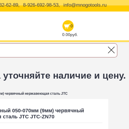
32-62-89,
8-926-692-98-53,
info@mnogotools.ru
0
0.00руб.
уточняйте наличие и цену.
мм) червячный нержавеющая сталь JTC
ный 050-070мм (9мм) червячный
 сталь JTC JTC-ZN70