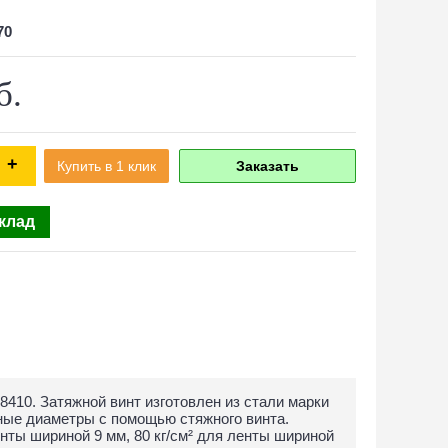
70
б.
+
Купить в 1 клик
Заказать
склад
410. Затяжной винт изготовлен из стали марки
ные диаметры с помощью стяжного винта.
нты шириной 9 мм, 80 кг/см² для ленты шириной