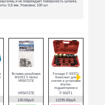
заусениц и не повреждает поверхность шланга.
ты: 0,6 мм. Упаковка: 100 шт.
в
Вставка резьбовая
Forsage F-933T1
Набор оп
6
M10X1.5 Vertul
Комплект для
запре
VR50727E
снятия и установки
подши
втулок,
сальнико
подшипников и
51пр.
сайлентблоков
VR5
VR50727E
F-933T1
VR5
130.00руб.
12295.00руб.
7690.