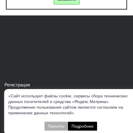
Регистрация
Войти в свой аккаунт
«Сайт использует файлы cookie, сервисы сбора технических
Скачать каталог продукции VERTUL
данных посетителей и средства «Яндекс.Метрика».
Продолжение пользования сайтом является согласием на
применение данных технологий»
Следите за нами
Принять
Подробнее