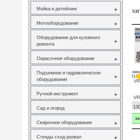
Мойка и детейлинг
+
ХИ
Мотооборудование
+
Оборудование для кузовного
+
ремонта
Окрасочное оборудование
+
саторов
Вставка резьбовая
Forsage F-933T1
Н
Подъемное и гидравлическое
pel 1.6
M10X1.5 Vertul
Комплект для
+
оборудование
V Vertul
VR50727E
снятия и установки
51
втулок,
с
подшипников и
Ручной инструмент
+
сайлентблоков
651
VR50727E
F-933T1
руб.
130.00руб.
12295.00руб.
Сад и огород
ать
заказать
нет в наличии
Сварочное оборудование
+
Стенды сход-развал
+