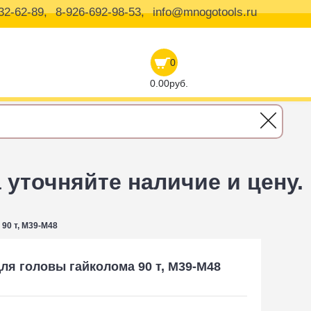
32-62-89,
8-926-692-98-53,
info@mnogotools.ru
0
0.00руб.
уточняйте наличие и цену.
90 т, М39-М48
ля головы гайколома 90 т, М39-М48