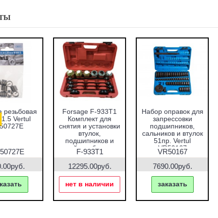
ТЫ
абор оправок для
Набор фиксаторов
Набор фрез для
запрессовки
валов VAG 1.2 TFSI
восстановления
подшипников,
Vertul VR50661
гнёзд дизельных
альников и втулок
форсунок 7пр.
51пр. Vertul
Vertul VR50337
VR50167
VR50167
VR50661
VR50337
7690.00руб.
1000.00руб.
2670.00руб.
заказать
заказать
заказать