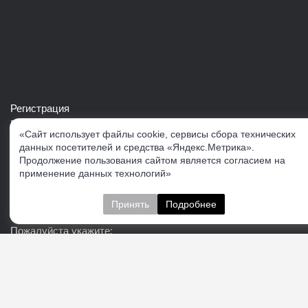
Регистрация
Войти в свой аккаунт
«Сайт использует файлы cookie, сервисы сбора технических
Скачать каталог продукции VERTUL
данных посетителей и средства «Яндекс.Метрика».
Продолжение пользования сайтом является согласием на
применение данных технологий»
Следите за нами
Принять
Подробнее
Пожалуйста укажите:
Подписаться