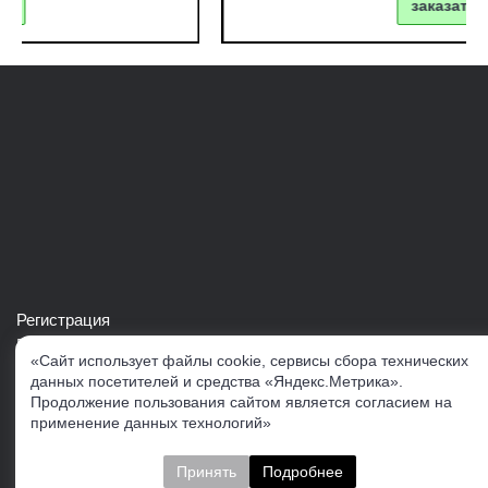
заказать
Регистрация
Войти в свой аккаунт
«Сайт использует файлы cookie, сервисы сбора технических
Скачать каталог продукции VERTUL
данных посетителей и средства «Яндекс.Метрика».
Продолжение пользования сайтом является согласием на
применение данных технологий»
Следите за нами
Принять
Подробнее