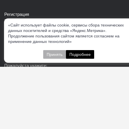
Регистрация
Войти в свой аккаунт
«Сайт использует файлы cookie, сервисы сбора технических
Скачать каталог продукции VERTUL
данных посетителей и средства «Яндекс.Метрика».
Продолжение пользования сайтом является согласием на
применение данных технологий»
Следите за нами
Принять
Подробнее
Пожалуйста укажите:
Подписаться
О нас
Доставка
Контакты
Публичная офферта
Политика конфиденциальности
Соглашение об
обработке персональных данных
Cогласие на получение рекламно-информационных
материалов