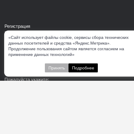
Регистрация
Войти в свой аккаунт
«Сайт использует файлы cookie, сервисы сбора технических
Скачать каталог продукции VERTUL
данных посетителей и средства «Яндекс.Метрика».
Продолжение пользования сайтом является согласием на
применение данных технологий»
Следите за нами
Принять
Подробнее
Пожалуйста укажите:
Подписаться
О нас
Доставка
Контакты
Публичная офферта
Политика конфиденциальности
Соглашение об
обработке персональных данных