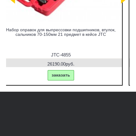
,
Набор съемников сайлентблоков под гидравлический
привод в кейсе JTC
JTC-4831
42770.00руб.
заказать