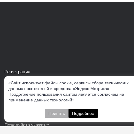
Регистрация
Войти в свой аккаунт
«Сайт использует файлы cookie, сервисы сбора технических
Скачать каталог продукции VERTUL
данных посетителей и средства «Яндекс.Метрика».
Продолжение пользования сайтом является согласием на
применение данных технологий»
Следите за нами
Принять
Подробнее
Пожалуйста укажите: