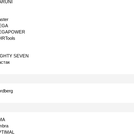
ARUNI
ster
EGA
EGAPOWER
RTools
IGHTY SEVEN
стак
rdberg
MA
mbra
PTIMAL