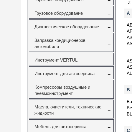
+
Z
Грузовое оборудование
A
+
A
Диагностическое оборудование
+
AF
Ai
Заправка кондиционеров
A
+
автомобиля
Инструмент VERTUL
A
A
A
Инструмент для автосервиса
+
Компрессоры воздушные и
B
+
пневмоинструмент
Ba
Масла, очистители, технические
Be
+
жидкости
B
Мебель для автосервиса
+
C