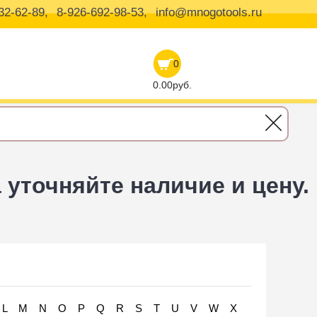
32-62-89,
8-926-692-98-53,
info@mnogotools.ru
0
0.00руб.
уточняйте наличие и цену.
L
M
N
O
P
Q
R
S
T
U
V
W
X