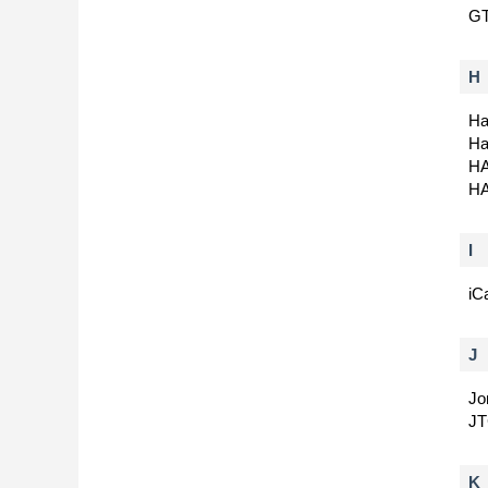
G
H
Ha
Ha
H
H
I
iC
J
Jo
J
K