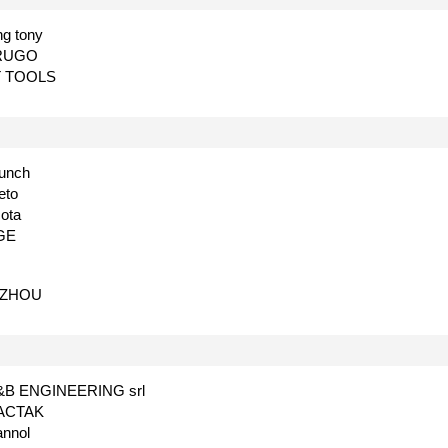
ng tony
RUGO
T TOOLS
unch
eto
cota
GE
VZHOU
B ENGINEERING srl
ACTAK
nnol