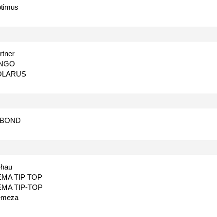
timus
rtner
INGO
OLARUS
-BOND
hau
MA TIP TOP
MA TIP-TOP
emeza