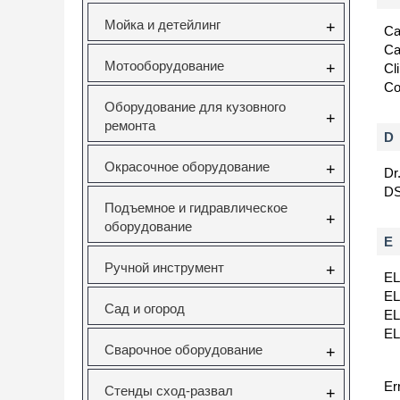
Мойка и детейлинг
+
Ca
Ca
Мотооборудование
+
Cl
Co
Оборудование для кузовного
+
ремонта
D
Окрасочное оборудование
+
Dr
D
Подъемное и гидравлическое
+
оборудование
E
Ручной инструмент
+
EL
EL
Сад и огород
EL
EL
Сварочное оборудование
+
Er
Стенды сход-развал
+