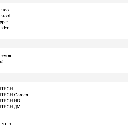
r tool
r-tool
ipper
ndor
.Reifen
SZH
ITECH
ITECH Garden
ITECH HD
ITECH ДМ
recom