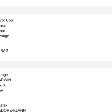
vor Cool
rrum
rce
rsage
UBAG
rage
ARWIN
ATX
AV
ztex
EDORE-KLANN