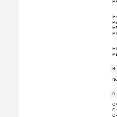
M
Ma
M
M
MH
M
Mа
N
No
O
O
O
O