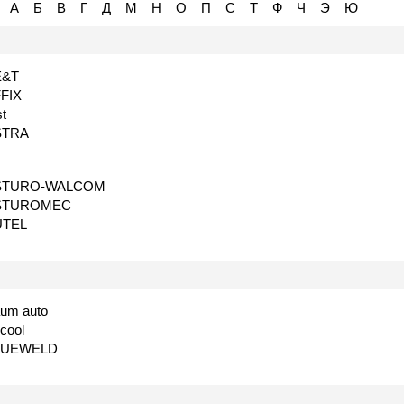
А
Б
В
Г
Д
М
Н
О
П
С
Т
Ф
Ч
Э
Ю
E&T
FIX
st
STRA
STURO-WALCOM
STUROMEC
UTEL
um auto
cool
LUEWELD