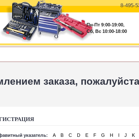
8-495-5
Пн-Пт 9:00-19:00,
Сб, Вс 10:00-18:00
ением заказа, пожалуйста 
ГИСТРАЦИЯ
авитный указатель:
A
B
C
D
E
F
G
H
I
J
K