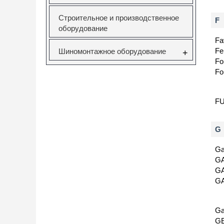
Строительное и производственное
F
оборудование
Fa
Fe
Шиномонтажное оборудование
+
Fo
Fo
F
G
Ga
G
G
G
Ga
G