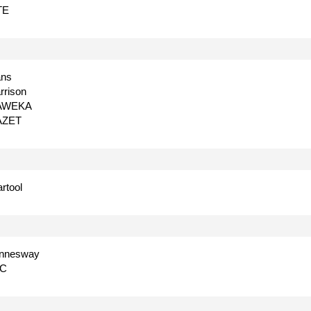
TE
ns
rrison
AWEKA
AZET
artool
nnesway
TC