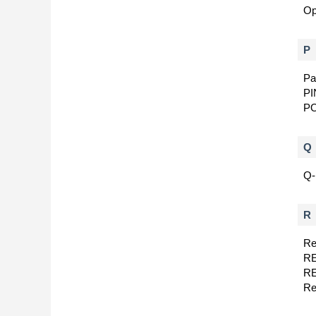
Op
P
Pa
P
P
Q
Q
R
Re
RE
RE
R