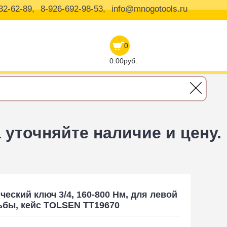
32-62-89,
8-926-692-98-53,
info@mnogotools.ru
0
0.00руб.
уточняйте наличие и цену.
ий ключ 3/4, 160-800 Нм, для левой и правой резьбы, кейс TOLSEN TT196
еский ключ 3/4, 160-800 Нм, для левой
ьбы, кейс TOLSEN TT19670