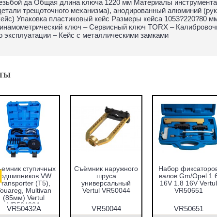
езьбой да Общая длина ключа 1220 мм Материалы инструментал
детали трещоточного механизма), анодированный алюминий (ру
кейс) Упаковка пластиковый кейс Размеры кейса 1053?220?80 мм
инамометрический ключ – Сервисный ключ TORX – Калибровочн
о эксплуатации – Кейс с металлическими замками
ТЫ
емник ступичных
Съёмник наружного
Набор фиксаторо
подшипников VW
шруса
валов Gm/Opel 1.
Transporter (T5),
универсальный
16V 1.8 16V Vertul
ouareg, Multivan
Vertul VR50044
VR50651
(85мм) Vertul
VR50432A
VR50432A
VR50044
VR50651