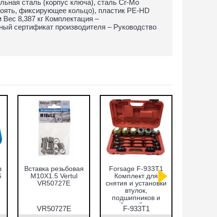
ьная сталь (корпус ключа), сталь Cr-Mo
коять, фиксирующее кольцо), пластик PE-HD
 Вес 8,387 кг Комплектация –
ый сертификат производителя – Руководство
в
Вставка резьбовая
Forsage F-933T1
Набор оп
6
M10X1.5 Vertul
Комплект для
запре
VR50727E
снятия и установки
подши
втулок,
сальнико
подшипников и
51пр.
сайлентблоков
VR5
VR50727E
F-933T1
VR5