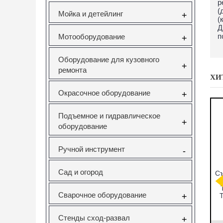
р
(
Мойка и детейлинг
+
(
Д
п
Мотооборудование
+
Оборудование для кузовного
+
ремонта
ХИ
Окрасочное оборудование
+
Подъемное и гидравлическое
+
оборудование
Ручной инструмент
-
Сад и огород
мников
CT-A1346
Набор фиксаторов
Съ
ков под
СЪЕМНИК
валов VAG
ческий
САЙЛЕНТБЛОКОВ
FSI,TSI,TFSI
Сварочное оборудование
+
ейсе JTC
ДЛЯ SAAB 9-5
1.0/1.2/1.4/1.6л
T
Vertul VR50114
831
CT-A1346
VR50114
Стенды сход-развал
+