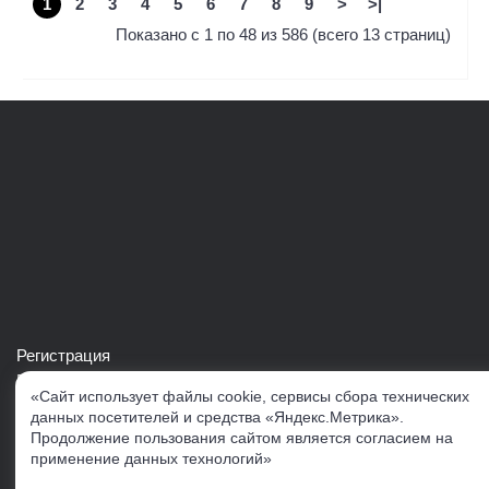
1
2
3
4
5
6
7
8
9
>
>|
Показано с 1 по 48 из 586 (всего 13 страниц)
Регистрация
Войти в свой аккаунт
«Сайт использует файлы cookie, сервисы сбора технических
Скачать каталог продукции VERTUL
данных посетителей и средства «Яндекс.Метрика».
Продолжение пользования сайтом является согласием на
применение данных технологий»
Следите за нами