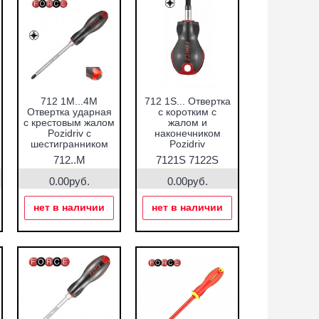
712 1M...4M
712 1S... Отвертка
Отвертка ударная
с коротким с
с крестовым жалом
жалом и
Pozidriv с
наконечником
шестигранником
Pozidriv
под ключ
712..M
7121S 7122S
0.00руб.
0.00руб.
нет в наличии
нет в наличии