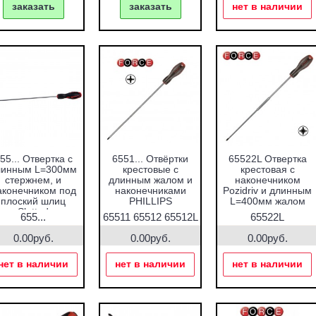
заказать
заказать
нет в наличии
55... Отвертка с
6551... Отвёртки
65522L Отвертка
линным L=300мм
крестовые с
крестовая с
стержнем, и
длинным жалом и
наконечником
аконечником под
наконечниками
Pozidriv и длинным
плоский шлиц
PHILLIPS
L=400мм жалом
Slotted
655...
65511 65512 65512L
65522L
0.00руб.
0.00руб.
0.00руб.
нет в наличии
нет в наличии
нет в наличии