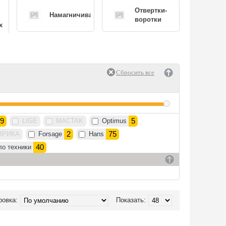
Отвертки-
Намагничиватели
воротки
х
Торцевые
ные
Ударные
отвертки-
отвертки
ключи
9
5
LIGE
MACTAK
Optimus
2
75
ВРИКА
Forsage
Hans
40
ло техники
ровка:
Показать: