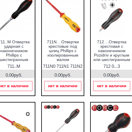
711..M Отвертка
711N... Отвертки
712 ...Отвертка
ударная с
крестовые под
крестовая с
наконечником
шлиц Phillips с
наконечником
Phillips с
изолированным
Pozidriv и круглым
шестигранным
жалом
или шестигранным
алом под ключ.
жалом под ключ.
711..M
711N0 711N1 711N2
712 0...3
711N3
0.00руб.
0.00руб.
0.00руб.
нет в наличии
нет в наличии
нет в наличии