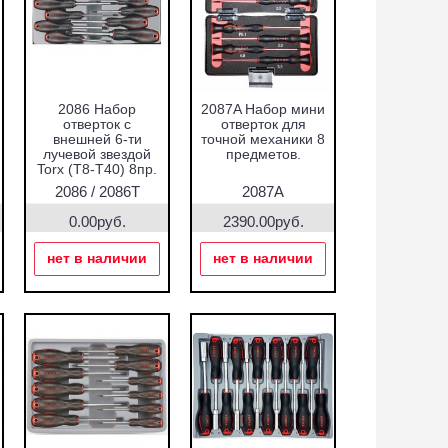
2086 Набор
2087A Набор мини
отверток с
отверток для
внешней 6-ти
точной механики 8
лучевой звездой
предметов.
Torx (Т8-Т40) 8пр.
2086 / 2086T
2087A
0.00руб.
2390.00руб.
нет в наличии
нет в наличии