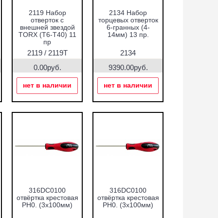
2119 Набор
2134 Набор
отверток с
торцевых отверток
внешней звездой
6-гранных (4-
TORX (Т6-Т40) 11
14мм) 13 пр.
пр
2119 / 2119Т
2134
0.00руб.
9390.00руб.
нет в наличии
нет в наличии
316DC0100
316DC0100
отвёртка крестовая
отвёртка крестовая
PH0. (3x100мм)
PH0. (3x100мм)