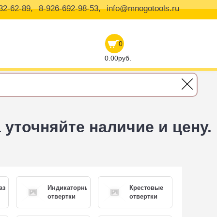
32-62-89,
8-926-692-98-53,
info@mnogotools.ru
0
0.00руб.
уточняйте наличие и цену.
азные
Индикаторные
Крестовые
отвертки
отвертки