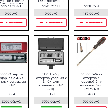
лучевой звездой
T55 в ложементе,
TORX (T5-T45)
14пр.
2137 / 2137T
2141 2141T
313DC-B
13пр.
0.00руб.
0.00руб.
480.00руб.
нет в наличии
нет в наличии
нет в наличии
5064 Отвертка
5171 Набор,
64806 Гибкая
ударная с 4-мя
отвертка ударная с
отвертка с
итами-вставками
14 битами-
торцевой 6 гр.
5/16"
вставками 5/16",
головкой 7мм,
17пр.
L=270 мм
5064
5171
64806
2900.00руб.
3660.00руб.
690.00руб.