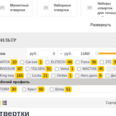
Наборы
Магнитные
Наборные
отверток
отвертки
отвертки
для точны
работ
Развернуть
Плоские
Реверсивные
Специаль
отвертки
отвертки
отвертки
ИЛЬТР
руб.
–
руб.
ена
Шестигранные
отвертки
10
1
48
96
9
AFFIX
Car-tool
ELITECH
Force
JTC
47
51
1
45
ROSSVIK
TOLSEN
Vertul
МАСТАК
Э
165
21
1
6
King tony
Licota
Ombra
Авто дело
Де
абочий профиль
30
60
61
TORX
Крест
Шлиц
Сорти
твертки