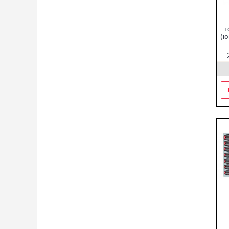
т
(ю
зв