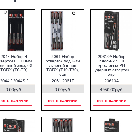
2044 Набор 4
2061 Набор
20610A Набор
твертки L=100мм
отвёрток под 6-ти
плоских SL и
внешней звездой
лучевой шлиц
крестовых PH
TORX (T6-T9)
TORX (T10-T30),
ударных отверток
6шт
6пр.
2044 / 2044S /
2061 2061T
20610A
2044ST
0.00руб.
0.00руб.
4950.00руб.
нет в наличии
нет в наличии
нет в наличии