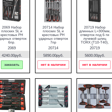
2069 Набор
20714 Набор
20719 Набор
плоских SL и
плоских SL и
длинных L=300мм,
крестовых PH
крестовых PH
отверток под 6-ти
дарных отверток
ударных отверток
лучевой шлиц
6пр.
7пр
TORX (T10-T40),
7пр.
2069
20714
20719
4240.00руб.
5890.00руб.
5600.00руб.
заказать
нет в наличии
нет в наличии