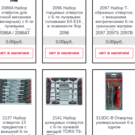
2088A Набор
2096 Набор
2097 Набор Т-
отвёрток для
торцевых отверток
образных отверток,
очной механики
с 6-ти лучевыми
с внешними
велирные) с 6-ти
головками Е4-Е16 ,
метрическими 6-ти
лучевыми
в ложементе 9пр
гранными жалами
ёздами Torx (T5-
Hex (2-10мм) 9 пр.
2088A / 2088AT
2096
2097 2097S 2097B
T20) 8пр.
0.00руб.
0.00руб.
0.00руб.
нет в наличии
нет в наличии
нет в наличии
2137 Набор
2141 Набор
313DC-B Отвертка
отверток 13
шлицевых отверток
универсальная 6 в
предметов с
с 6-ти лучевой
одном
внешней 6-ти
звездой TORX T6-