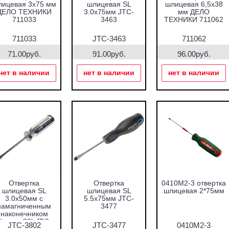
лицевая 3х75 мм
шлицевая SL
шлицевая 6,5х38
ДЕЛО ТЕХНИКИ
3.0х75мм JTC-
мм ДЕЛО
711033
3463
ТЕХНИКИ 711062
711033
JTC-3463
711062
71.00руб.
91.00руб.
96.00руб.
нет в наличии
нет в наличии
нет в наличии
Отвертка
Отвертка
0410M2-3 отвертка
шлицевая SL
шлицевая SL
шлицевая 2*75мм
3.0х50мм с
5.5х75мм JTC-
намагниченным
3477
наконечником
(сталь S2) JTC
JTC-3802
JTC-3477
0410M2-3