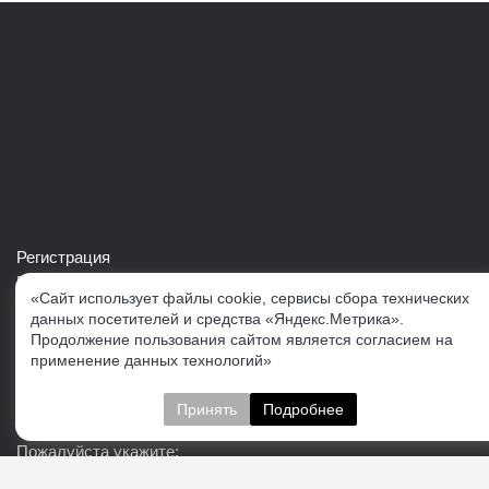
Регистрация
Войти в свой аккаунт
«Сайт использует файлы cookie, сервисы сбора технических
Скачать каталог продукции VERTUL
данных посетителей и средства «Яндекс.Метрика».
Продолжение пользования сайтом является согласием на
применение данных технологий»
Следите за нами
Принять
Подробнее
Пожалуйста укажите: