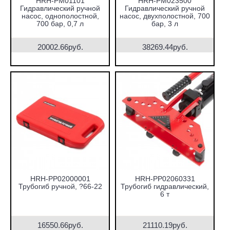
HRH-PM01101
HRH-PM023500
Гидравлический ручной
Гидравлический ручной
насос, однополостной,
насос, двухполостной, 700
700 бар, 0,7 л
бар, 3 л
20002.66руб.
38269.44руб.
HRH-PP02000001
HRH-PP02060331
Трубогиб ручной, ?66-22
Трубогиб гидравлический,
6 т
16550.66руб.
21110.19руб.