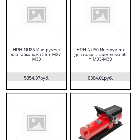
HRH-NU35 Инструмент
HRH-NU50 Инструмент
для гайколома 35 т, М27-
для головы гайколома 50
М33
т, М33-М39
5354.97руб.
8384.01руб.